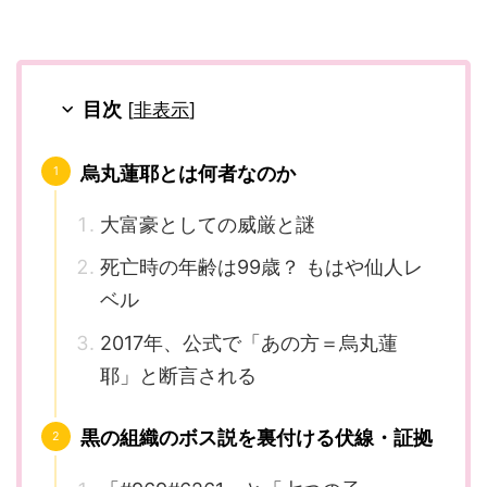
目次
[
非表示
]
烏丸蓮耶とは何者なのか
大富豪としての威厳と謎
死亡時の年齢は99歳？ もはや仙人レ
ベル
2017年、公式で「あの方＝烏丸蓮
耶」と断言される
黒の組織のボス説を裏付ける伏線・証拠