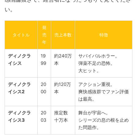
い。
発
タイトル
売
売上本数
特徴
年
ディノクラ
19
約240万
サバイバルホラー。
イシス
99
本
弾薬不足の恐怖。
大ヒット。
ディノクラ
20
約120万
アクション重視。
イシス2
00
本
爽快感抜群でファン評価
は最高。
ディノクラ
20
推定数
舞台が宇宙へ。
イシス3
03
十万本
シリーズの息の根を止め
た問題作。