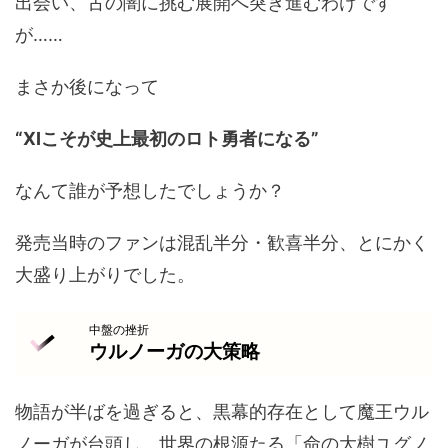
出会い、古の闇に挑む展開へ突き進むわけです
が……
まさか後になって
“XIこそが史上最初のロト勇者になる”
なんて誰が予想したでしょうか？
発売当時のファンは混乱半分・歓喜半分、とにかく
大盛り上がりでした。
中盤の挫折
ウルノーガの大策略
物語が半ばを過ぎると、黒幕的存在として魔王ウル
ノーガが台頭し、世界の根源たる「命の大樹ユグノ