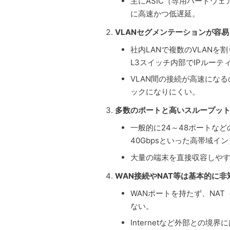
主にASIC（専用ハードウ
に高速かつ低遅延。
VLANセグメンテーションが容易
社内LANで複数のVLAN
L3スイッチ内部でIPルーテ
VLAN間の接続が高速にな
ックになりにくい。
多数のポートと高いスループッ
一般的に24～48ポートなど
40Gbpsといった高帯域イ
大量の端末を直接収容しやす
WAN接続やNAT等は基本的に非
WANポートを持たず、NA
ない。
Internetなど外部との