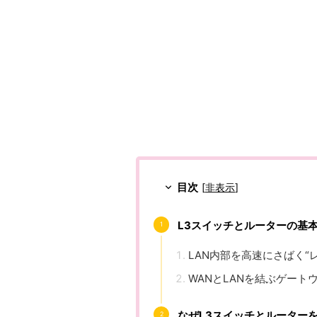
目次
[
非表示
]
L3スイッチとルーターの基
LAN内部を高速にさばく“
WANとLANを結ぶゲー
なぜL3スイッチとルーター