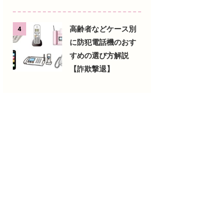
高齢者などケース別
4
に防犯電話機のおす
すめの選び方解説
【詐欺撃退】