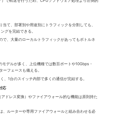
ェア）で転送を行うため、CPUソフトウェア処理より圧倒的
を割り当て、部署別や用途別にトラフィックを分割しても、
ィングを完結できる。
るので、大量のローカルトラフィックがあってもボトルネ
ト
のモデルが多く、上位機種では数百ポートや10Gbps・
ンターフェースも備える。
く、1台のスイッチ内部で多くの通信が完結する。
対応
T（アドレス変換）やファイアウォール的な機能は原則持た
境界には、ルーターや専用ファイアウォールと組み合わせる必