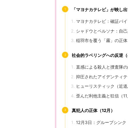
「マヨナカテレビ」が映し出
マヨナカテレビ：確証バイ
シャドウとペルソナ：自己
稲羽市を覆う「霧」の正体
社会的ラベリングへの反逆（4
直感による殺人と捜査隊の
抑圧されたアイデンティテ
ヒューリスティック（近道
歪んだ利他主義と狂信（11
真犯人の正体（12月）
12月3日：グループシン