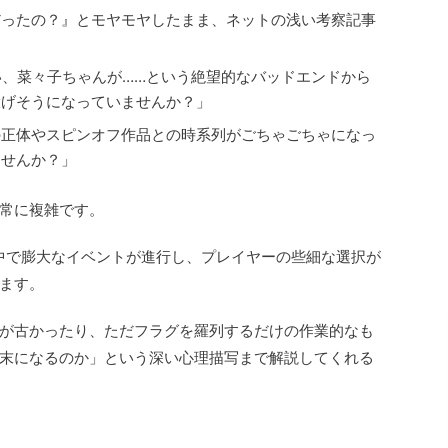
だったの？』とモヤモヤしたまま、ネットの浅い考察記事
い、菜々子ちゃんが……という絶望的なバッドエンドから
投げそうになっていませんか？」
の正体やスピンオフ作品との時系列がごちゃごちゃになっ
ませんか？」
常に複雑です。
中で膨大なイベントが進行し、プレイヤーの些細な選択が
ます。
が古かったり、ただフラグを羅列するだけの作業的なも
末になるのか」という深い心理描写まで解説してくれる