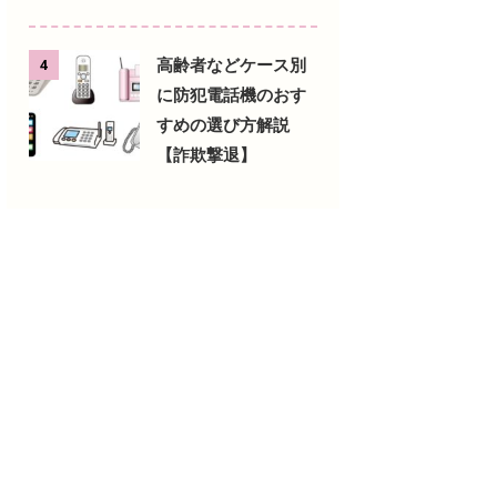
高齢者などケース別
4
に防犯電話機のおす
すめの選び方解説
【詐欺撃退】