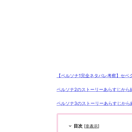
【ペルソナ1完全ネタバレ考察】セベ
ペルソナ2のストーリーあらすじから
ペルソナ3のストーリーあらすじから
目次
[
非表示
]