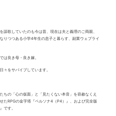
を謳歌していたのも今は昔、現在は夫と義理のご両親、
なりつつある小学4年生の息子と暮らす、副業ウェブライ
では良き母・良き嫁。
日々をサバイブしています。
たちの「心の仮面」と「見たくない本音」を容赦なくえ
せたRPGの金字塔『ペルソナ4（P4）』、および完全版
）』です。