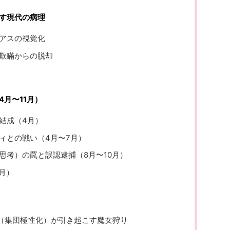
す現代の病理
アスの視覚化
欺瞞からの脱却
月〜11月）
結成（4月）
ィとの戦い（4月〜7月）
思考）の罠と誤認逮捕（8月〜10月）
月）
ク（集団極性化）が引き起こす魔女狩り