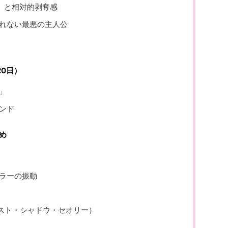
透」と相対的剥奪感
れない最悪の主人公
0日）
」
ンド
め
ラーの振動
ry（ロスト・シャドウ・セオリー）