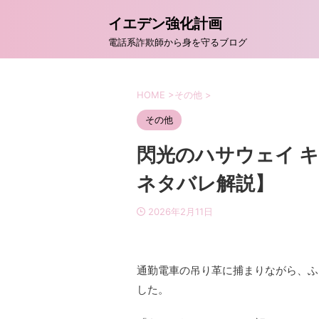
イエデン強化計画
電話系詐欺師から身を守るブログ
HOME
>
その他
>
その他
閃光のハサウェイ 
ネタバレ解説】
2026年2月11日
通勤電車の吊り革に捕まりながら、ふ
した。