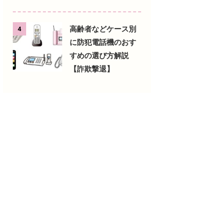
高齢者などケース別
4
に防犯電話機のおす
すめの選び方解説
【詐欺撃退】