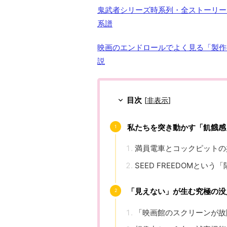
鬼武者シリーズ時系列・全ストーリーネタバ
系譜
映画のエンドロールでよく見る「製作
説
目次
[
非表示
]
私たちを突き動かす「飢餓感
満員電車とコックピットの
SEED FREEDOMという
「見えない」が生む究極の没
「映画館のスクリーンが故