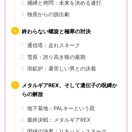
捕縛と拷問：未来を決める連打
独房からの脱出劇
終わらない螺旋と極寒の対決
通信塔：走れスネーク
雪原：誇り高き狼の最期
溶鉱炉：暑苦しい男との決着
メタルギアREX、そして遺伝子の呪縛か
らの解放
地下基地：PALキーという罠
最終決戦：メタルギアREX
因縁の決着：リキッド・スネーク