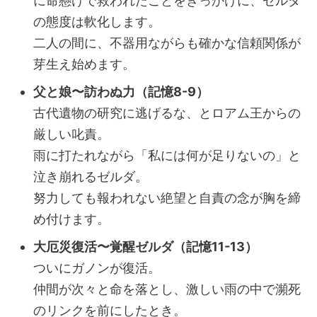
に命懸けで救われたことをきっかけに、ゼルダ
の態度は軟化します。
二人の間に、不器用ながらも確かな信頼関係が
芽生え始めます。
父と娘〜訪わぬ力（記憶8-9）
古代遺物の研究に逃げるな、とロアム王からの
厳しい叱責。
雨に打たれながら「私には何が足りないの」と
泣き崩れるゼルダ。
努力しても報われない絶望と自責の念が胸を締
め付けます。
大厄災復活〜覚醒ゼルダ（記憶11-13）
ついにガノンが復活。
仲間が次々と命を落とし、激しい雨の中で瀕死
のリンクを前にしたとき。