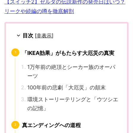
【スイッチ2】ゼルダの伝説新作の発売日はいつ？
リークや続編の噂を徹底解剖
目次
[
非表示
]
「IKEA効果」がもたらす大厄災の真実
1万年前の絶頂とシーカー族のオーパ
ーツ
100年前の悲劇「大厄災」の顛末
環境ストーリーテリングと「ウツシエ
の記憶」
真エンディングへの道程