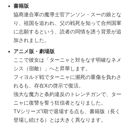
書籍版
協商連合軍の魔導士官アンソン・スーの娘とな
り、祖国を追われ、父の戦死を知って合州国軍
に志願するという、読者の同情を誘う背景が追
加されました。
アニメ版・劇場版
ここで彼女は「ターニャと対をなす明確なネメ
シス（宿敵）」へと昇華します。
フィヨルド戦でターニャに瀕死の重傷を負わさ
れるも、存在Xの啓示で復活。
強大な魔力と条約違反のトレンチガンで、ター
ニャに復讐を誓う狂信者となりました。
TVシリーズ1期で退場する点も、書籍版（長く
登場し続ける）とは大きく異なります。