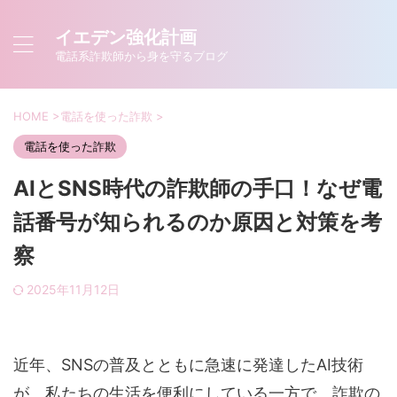
イエデン強化計画
電話系詐欺師から身を守るブログ
HOME
>
電話を使った詐欺
>
電話を使った詐欺
AIとSNS時代の詐欺師の手口！なぜ電
話番号が知られるのか原因と対策を考
察
2025年11月12日
近年、SNSの普及とともに急速に発達したAI技術
が、私たちの生活を便利にしている一方で、詐欺の