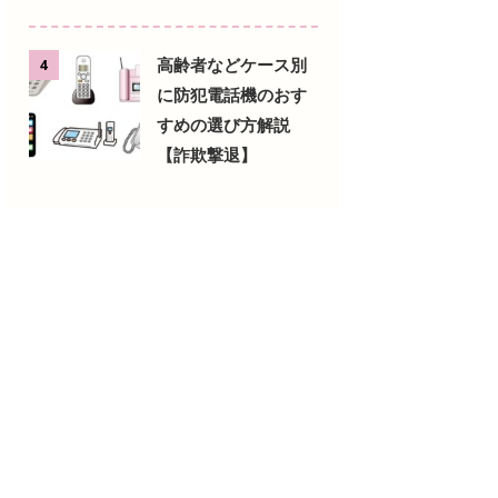
高齢者などケース別
4
に防犯電話機のおす
すめの選び方解説
【詐欺撃退】